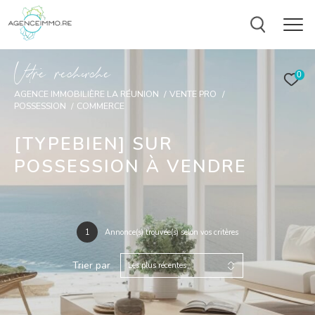
V
o
r
e
r
e
c
e
c
e
0
AGENCE IMMOBILIÈRE LA RÉUNION
VENTE PRO
POSSESSION
COMMERCE
[TYPEBIEN] SUR
POSSESSION À VENDRE
1
Annonce(s) trouvée(s) selon vos critères
Trier par
Les plus récentes