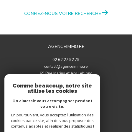
CONFIEZ-NOUS VOTRE RECHERCHE
AGENCEIMMO.RE
02 62 27 92 79
contact@agenceimmo.re
69 Rue Marius et Ary Leblond
97460
saint-paul
Comme beaucoup, notre site
utilise les cookies
On aimerait vous accompagner pendant
votre visite.
Adhérents
En poursuivant, vous acceptez l'utilisation des
cookies par ce site, afin de vous proposer des
contenus adaptés et réaliser des statistiques !