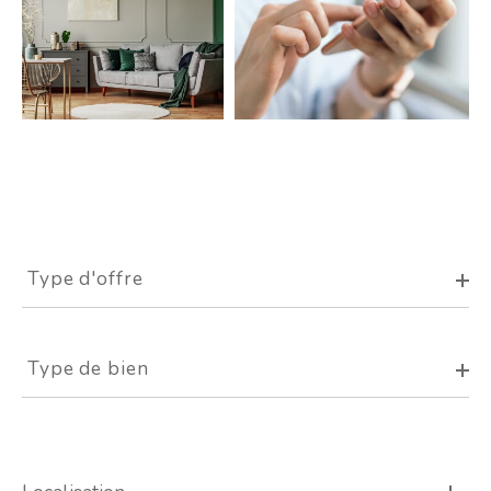
Type
d'offre
Type d'offre
Type
de
Type de bien
bien