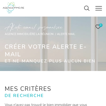
A
l
e
t
e
e
m
a
i
p
e
s
o
n
a
i
é
e
0
AGENCE IMMOBILIÈRE LA RÉUNION
ALERTE MAIL
CRÉER VOTRE ALERTE E-
MAIL
ET NE MANQUEZ PLUS AUCUN BIEN
MES CRITÈRES
DE RECHERCHE
Vous n'avez pas trouvé le bien immobilier que vous