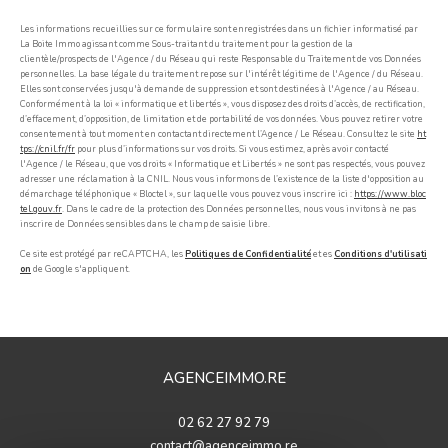
Les informations recueillies sur ce formulaire sont enregistrées dans un fichier informatisé par
La Boite Immo agissant comme Sous-traitant du traitement pour la gestion de la
clientèle/prospects de l'Agence / du Réseau qui reste Responsable du Traitement de vos Données
personnelles. La base légale du traitement repose sur l'intérêt légitime de l'Agence / du Réseau.
Elles sont conservées jusqu'à demande de suppression et sont destinées à l'Agence / au Réseau.
Conformément à la loi « informatique et libertés », vous disposez des droits d’accès, de rectification,
d’effacement, d’opposition, de limitation et de portabilité de vos données. Vous pouvez retirer votre
consentement à tout moment en contactant directement l’Agence / Le Réseau. Consultez le site
ht
tps://cnil.fr/fr
pour plus d’informations sur vos droits. Si vous estimez, après avoir contacté
l'Agence / le Réseau, que vos droits « Informatique et Libertés » ne sont pas respectés, vous pouvez
adresser une réclamation à la CNIL. Nous vous informons de l’existence de la liste d'opposition au
démarchage téléphonique « Bloctel », sur laquelle vous pouvez vous inscrire ici :
https://www.bloc
tel.gouv.fr
. Dans le cadre de la protection des Données personnelles, nous vous invitons à ne pas
inscrire de Données sensibles dans le champ de saisie libre.
Ce site est protégé par reCAPTCHA, les
Politiques de Confidentialité
et es
Conditions d'utilisati
on
de Google s'appliquent.
AGENCEIMMO.RE
02 62 27 92 79
contact@agenceimmo.re