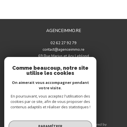
AGENCEIMMO.RE
02 62 27 92 79
contact@agenceimmo.re
69 Rue Marius et Ary Leblond
97460
saint-paul
Comme beaucoup, notre site
utilise les cookies
On aimerait vous accompagner pendant
votre visite.
Adhérents
En poursuivant, vous acceptez l'utilisation des
cookies par ce site, afin de vous proposer des
contenus adaptés et réaliser des statistiques !
© 2026 | Tous droits réservés | Traduction powered by
PARAMÉTRER