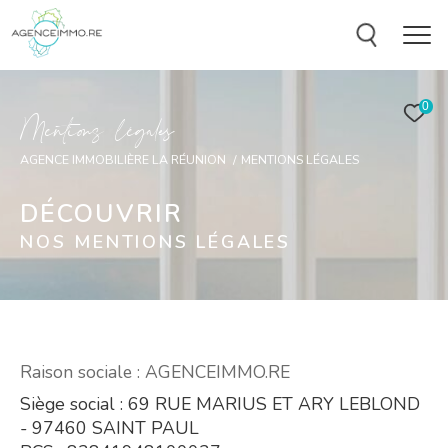
0
M
e
n
t
i
o
s
l
é
g
a
e
AGENCE IMMOBILIÈRE LA RÉUNION
MENTIONS LÉGALES
DÉCOUVRIR
NOS MENTIONS LÉGALES
Raison sociale : AGENCEIMMO.RE
Siège social : 69 RUE MARIUS ET ARY LEBLOND
- 97460 SAINT PAUL