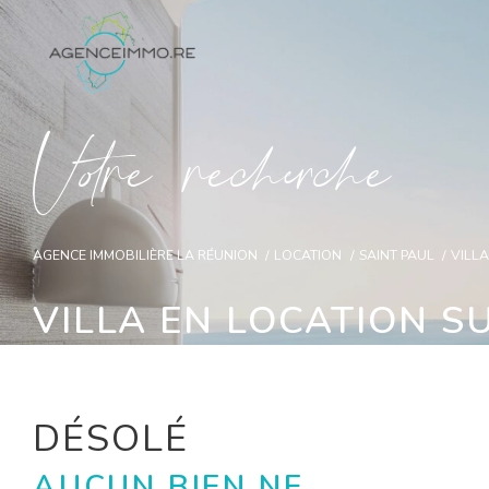
V
o
r
e
r
e
c
e
c
e
AGENCE IMMOBILIÈRE LA RÉUNION
LOCATION
SAINT PAUL
VILL
VILLA EN LOCATION S
DÉSOLÉ
AUCUN BIEN NE