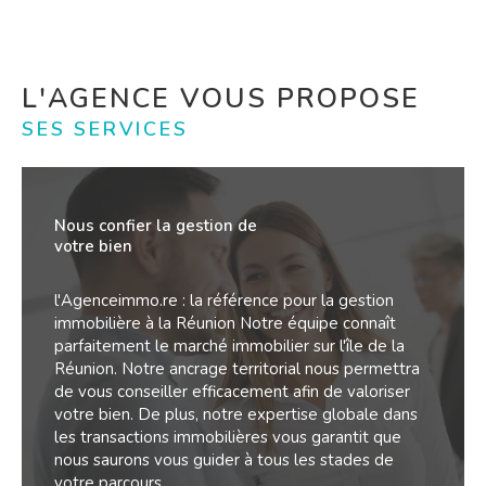
Votre agence immobilière vous propose de
nombreux biens à la location. Ainsi, vous pourrez
retrouver des maisons ou des appartements de
différentes superficie. Nous vous offrons aussi des
L'AGENCE VOUS PROPOSE
services de
gestion locative à la Réunion
pour
SES SERVICES
accompagner les propriétaires dans l'administration
de leurs biens locatif, garantissant tranquillité et
sécurité. Pour plus de renseignements ou pour des
Nous confier la gestion de
conseils, n’hésitez pas à faire appel à notre équipe.
votre bien
L’estimation immobilière
l'Agenceimmo.re : la référence pour la gestion
immobilière à la Réunion Notre équipe connaît
parfaitement le marché immobilier sur l'île de la
Vous pouvez nous contacter pour faire estimer
Réunion. Notre ancrage territorial nous permettra
votre bien immobilier. En effet, compte tenu de
de vous conseiller efficacement afin de valoriser
votre bien. De plus, notre expertise globale dans
notre bonne connaissance du
marché de
les transactions immobilières vous garantit que
l’immobilier à la Réunion
, nous serons à même
nous saurons vous guider à tous les stades de
d’évaluer la valeur de votre propriété.
votre parcours.