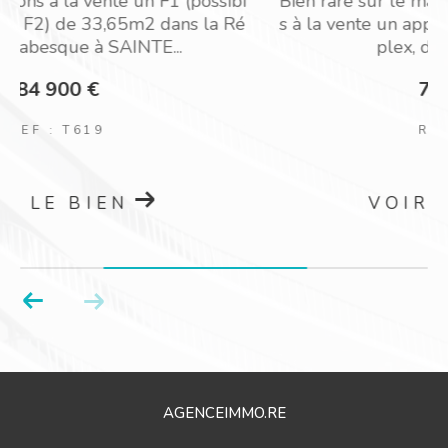
i
Bien rare sur le marché ! Nous vous proposon
é
s à la vente un appartement de type F4 en du
plex, de 98,60m2 de...
740 000 €
REF : T737
VOIR LE BIEN
AGENCEIMMO.RE