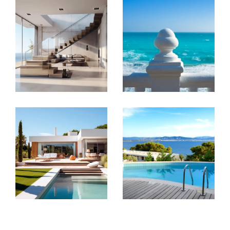
La vente de bien immobiliers
Agenceimmo.re, votre agence immobilière à la
Réunion, vous propose différents types de biens à
la vente. Vous pouvez retrouver de nombreuses
annonces sur notre site internet. Nous nous
adaptons à vos projets immobiliers puisque nous
proposons également des terrains à construire.
Nous répondons également à vos besoins
professionnels en vous offrant des locaux
commerciaux ou des fonds de commerce.
La location et gestion locative de biens
immobiliers