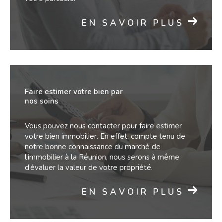
Contacter notre agence
EN SAVOIR PLUS
immobilière
Pour tout type d’accompagnement dans votre
projet immobilier, n’hésitez pas à nous faire appel.
Faire estimer votre bien par
Vous pouvez nous joindre par téléphone au 02 62
nos soins
27 92 79 ou directement en agence, au
69 rue
Vous pouvez nous contacter pour faire estimer
Marius et Ary Leblond à Saint-Paul (97460)
.
votre bien immobilier. En effet, compte tenu de
notre bonne connaissance du marché de
l’immobilier à la Réunion, nous serons à même
d’évaluer la valeur de votre propriété.
EN SAVOIR PLUS