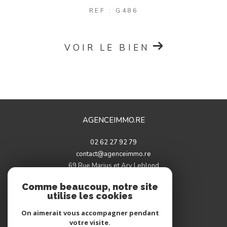
REF : G486
VOIR LE BIEN
AGENCEIMMO.RE
02 62 27 92 79
contact@agenceimmo.re
69 Rue Marius et Ary Leblond
97460
saint-paul
Comme beaucoup, notre site
utilise les cookies
On aimerait vous accompagner pendant
votre visite.