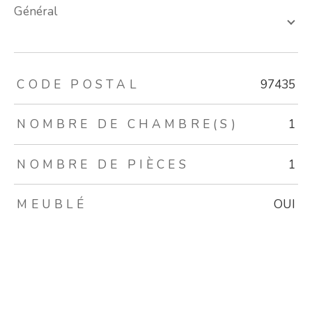
général
TRAD_ZEPHYR_Caracteristique
TRAD_ZEPHYR_Valeurs
CODE POSTAL
97435
NOMBRE DE CHAMBRE(S)
1
NOMBRE DE PIÈCES
1
MEUBLÉ
OUI