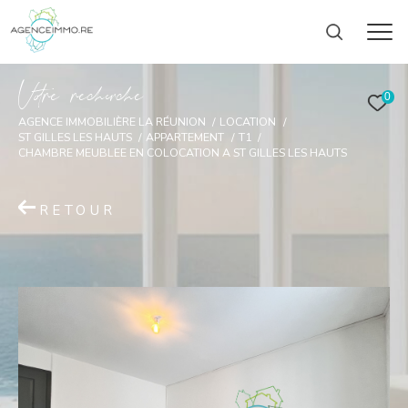
V
o
r
e
r
e
c
e
c
e
0
AGENCE IMMOBILIÈRE LA RÉUNION
LOCATION
ST GILLES LES HAUTS
APPARTEMENT
T1
CHAMBRE MEUBLEE EN COLOCATION A ST GILLES LES HAUTS
RETOUR