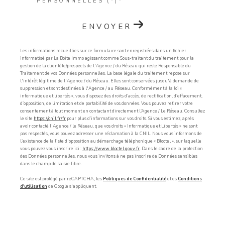
PERSONNELLES (*)*
ENVOYER
Les informations recueillies sur ce formulaire sont enregistrées dans un fichier
informatisé par La Boite Immo agissant comme Sous-traitant du traitement pour la
gestion de la clientèle/prospects de l'Agence / du Réseau qui reste Responsable du
Traitement de vos Données personnelles. La base légale du traitement repose sur
l'intérêt légitime de l'Agence / du Réseau. Elles sont conservées jusqu'à demande de
suppression et sont destinées à l'Agence / au Réseau. Conformément à la loi «
informatique et libertés », vous disposez des droits d’accès, de rectification, d’effacement,
d’opposition, de limitation et de portabilité de vos données. Vous pouvez retirer votre
consentement à tout moment en contactant directement l’Agence / Le Réseau. Consultez
le site
https://cnil.fr/fr
pour plus d’informations sur vos droits. Si vous estimez, après
avoir contacté l'Agence / le Réseau, que vos droits « Informatique et Libertés » ne sont
pas respectés, vous pouvez adresser une réclamation à la CNIL. Nous vous informons de
l’existence de la liste d'opposition au démarchage téléphonique « Bloctel », sur laquelle
vous pouvez vous inscrire ici :
https://www.bloctel.gouv.fr
. Dans le cadre de la protection
des Données personnelles, nous vous invitons à ne pas inscrire de Données sensibles
dans le champ de saisie libre.
Ce site est protégé par reCAPTCHA, les
Politiques de Confidentialité
et es
Conditions
d'utilisation
de Google s'appliquent.