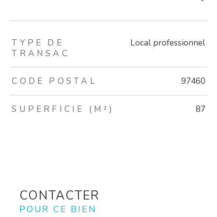
TRAD_ZEPHYR_Caracteristique
TRAD_ZEPHYR_Valeurs
TYPE DE
Local professionnel
TRANSAC
CODE POSTAL
97460
SUPERFICIE (M²)
87
CONTACTER
POUR CE BIEN