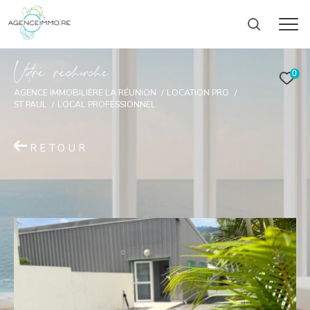
V
o
r
e
r
e
c
e
c
e
0
AGENCE IMMOBILIÈRE LA RÉUNION
LOCATION PRO
ST PAUL
LOCAL PROFESSIONNEL
RETOUR