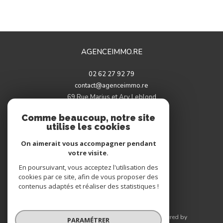
AGENCEIMMO.RE
02 62 27 92 79
contact@agenceimmo.re
69 Rue Marius et Ary Leblond
97460
saint-paul
Comme beaucoup, notre site
utilise les cookies
On aimerait vous accompagner pendant
votre visite.
Adhérents
En poursuivant, vous acceptez l'utilisation des
cookies par ce site, afin de vous proposer des
contenus adaptés et réaliser des statistiques !
© 2026 | Tous droits réservés | Traduction powered by
PARAMÉTRER