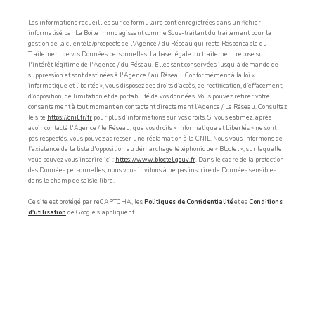
Les informations recueillies sur ce formulaire sont enregistrées dans un fichier
informatisé par La Boite Immo agissant comme Sous-traitant du traitement pour la
gestion de la clientèle/prospects de l'Agence / du Réseau qui reste Responsable du
Traitement de vos Données personnelles. La base légale du traitement repose sur
l'intérêt légitime de l'Agence / du Réseau. Elles sont conservées jusqu'à demande de
suppression et sont destinées à l'Agence / au Réseau. Conformément à la loi «
informatique et libertés », vous disposez des droits d’accès, de rectification, d’effacement,
d’opposition, de limitation et de portabilité de vos données. Vous pouvez retirer votre
consentement à tout moment en contactant directement l’Agence / Le Réseau. Consultez
le site
https://cnil.fr/fr
pour plus d’informations sur vos droits. Si vous estimez, après
avoir contacté l'Agence / le Réseau, que vos droits « Informatique et Libertés » ne sont
pas respectés, vous pouvez adresser une réclamation à la CNIL. Nous vous informons de
l’existence de la liste d'opposition au démarchage téléphonique « Bloctel », sur laquelle
vous pouvez vous inscrire ici :
https://www.bloctel.gouv.fr
. Dans le cadre de la protection
des Données personnelles, nous vous invitons à ne pas inscrire de Données sensibles
dans le champ de saisie libre.
Ce site est protégé par reCAPTCHA, les
Politiques de Confidentialité
et es
Conditions
d'utilisation
de Google s'appliquent.