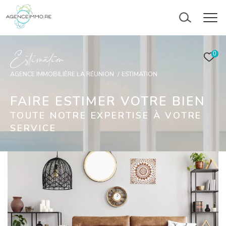
E
s
i
m
a
i
o
0
AGENCE IMMOBILIÈRE LA RÉUNION
ESTIMATION
FAIRE ESTIMER VOTRE BIEN
TOUTE NOTRE EXPERTISE À VOTRE
SERVICE